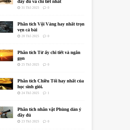
đầy đủ và chi tiết nhất
31 Th5 2025
0
Phân tích Vội Vàng hay nhất trọn
vẹn cả bài
28 Th5 2025
0
Phân tích Từ ấy chi tiết và ngắn
gọn
25 Th5 2025
0
Phân tích Chiều Tối hay nhất của
học sinh giỏi.
24 Th5 2025
1
Phân tích nhân vật Phùng dàn ý
đầy đủ
23 Th5 2025
0