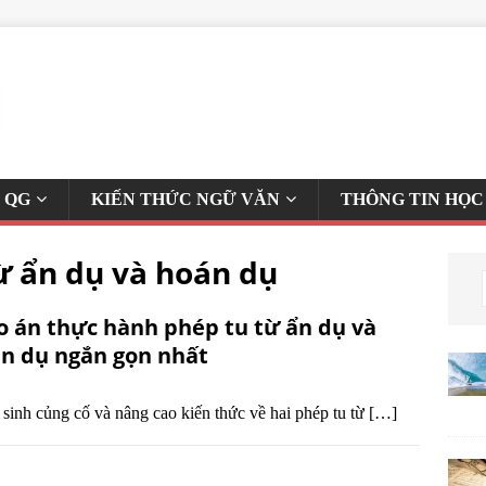
 QG
KIẾN THỨC NGỮ VĂN
THÔNG TIN HỌC
ừ ẩn dụ và hoán dụ
o án thực hành phép tu từ ẩn dụ và
n dụ ngắn gọn nhất
 sinh củng cố và nâng cao kiến thức về hai phép tu từ
[…]