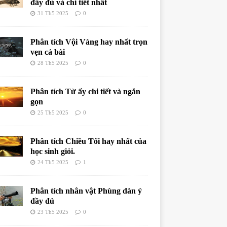
đầy đủ và chi tiết nhất
31 Th5 2025
0
Phân tích Vội Vàng hay nhất trọn
vẹn cả bài
28 Th5 2025
0
Phân tích Từ ấy chi tiết và ngắn
gọn
25 Th5 2025
0
Phân tích Chiều Tối hay nhất của
học sinh giỏi.
24 Th5 2025
1
Phân tích nhân vật Phùng dàn ý
đầy đủ
23 Th5 2025
0