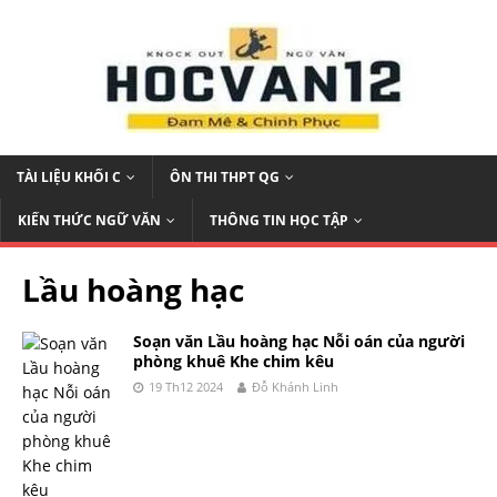
TÀI LIỆU KHỐI C
ÔN THI THPT QG
KIẾN THỨC NGỮ VĂN
THÔNG TIN HỌC TẬP
Lầu hoàng hạc
Soạn văn Lầu hoàng hạc Nỗi oán của người
phòng khuê Khe chim kêu
19 Th12 2024
Đỗ Khánh Linh