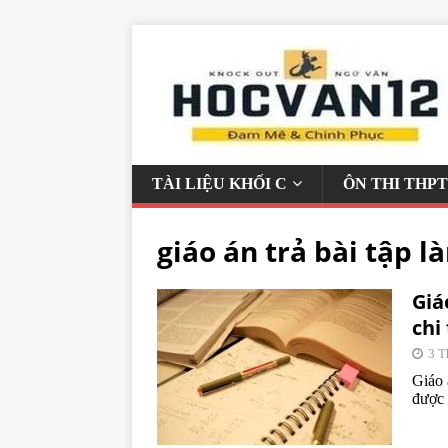
TÀI LIỆU KHỐI C
ÔN THI THPT
giáo án trả bài tập l
Giá
chi
3 T
Giáo 
được