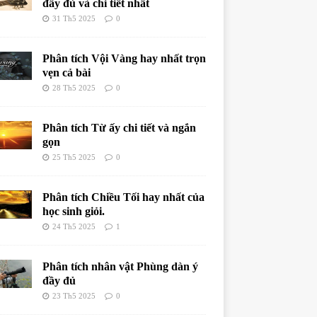
đầy đủ và chi tiết nhất
31 Th5 2025
0
Phân tích Vội Vàng hay nhất trọn
vẹn cả bài
28 Th5 2025
0
Phân tích Từ ấy chi tiết và ngắn
gọn
25 Th5 2025
0
Phân tích Chiều Tối hay nhất của
học sinh giỏi.
24 Th5 2025
1
Phân tích nhân vật Phùng dàn ý
đầy đủ
23 Th5 2025
0