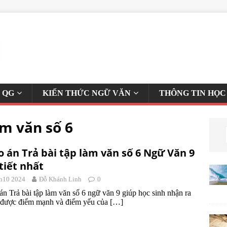
 QG
KIẾN THỨC NGỮ VĂN
THÔNG TIN HỌC
àm văn số 6
o án Trả bài tập làm văn số 6 Ngữ Văn 9
 tiết nhất
h10 2024
Đỗ Khánh Linh
0
án Trả bài tập làm văn số 6 ngữ văn 9 giúp học sinh nhận ra
 được điểm mạnh và điểm yếu của
[…]