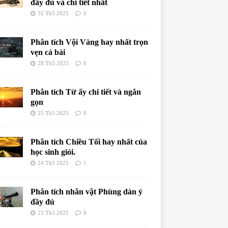
đầy đủ và chi tiết nhất
31 Th5 2025
0
Phân tích Vội Vàng hay nhất trọn
vẹn cả bài
28 Th5 2025
0
Phân tích Từ ấy chi tiết và ngắn
gọn
25 Th5 2025
0
Phân tích Chiều Tối hay nhất của
học sinh giỏi.
24 Th5 2025
1
Phân tích nhân vật Phùng dàn ý
đầy đủ
23 Th5 2025
0