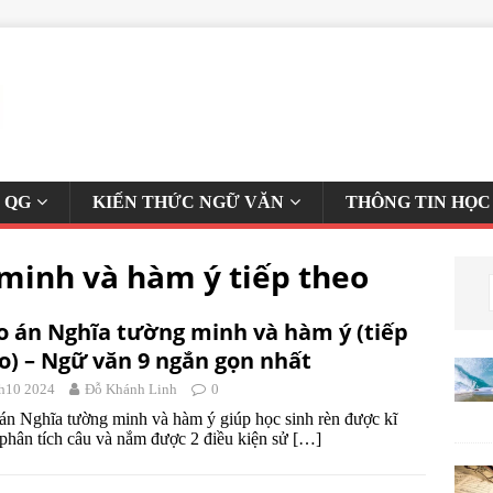
 QG
KIẾN THỨC NGỮ VĂN
THÔNG TIN HỌC
 minh và hàm ý tiếp theo
o án Nghĩa tường minh và hàm ý (tiếp
o) – Ngữ văn 9 ngắn gọn nhất
h10 2024
Đỗ Khánh Linh
0
án Nghĩa tường minh và hàm ý giúp học sinh rèn được kĩ
phân tích câu và nắm được 2 điều kiện sử
[…]