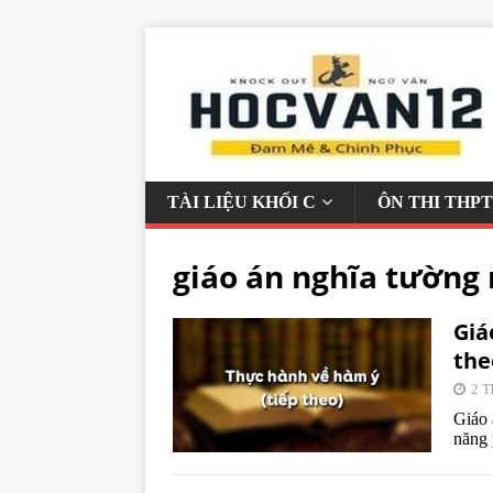
TÀI LIỆU KHỐI C
ÔN THI THPT
giáo án nghĩa tường
Giá
the
2 T
Giáo 
năng 