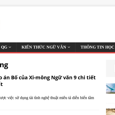
 QG
KIẾN THỨC NGỮ VĂN
THÔNG TIN HỌC
ông
o án Bố của Xi-mông Ngữ văn 9 chi tiết
t
ợc việc sử dụng tài tình nghệ thuật miêu tả diễn biến tâm