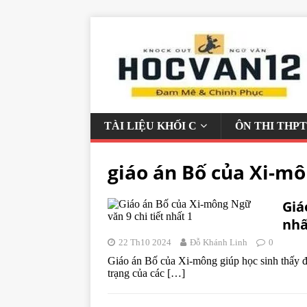
TÀI LIỆU KHỐI C
ÔN THI THPT
giáo án Bố của Xi-m
Giá
nhấ
22 Th10 2024
Đỗ Khánh Linh
0
Giáo án Bố của Xi-mông giúp học sinh thấy đư
trạng của các
[…]