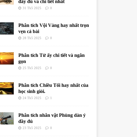
đầy đủ và chi tiết nhất
31 Th5 2025
0
Phân tích Vội Vàng hay nhất trọn
vẹn cả bài
28 Th5 2025
0
Phân tích Từ ấy chi tiết và ngắn
gọn
25 Th5 2025
0
Phân tích Chiều Tối hay nhất của
học sinh giỏi.
24 Th5 2025
1
Phân tích nhân vật Phùng dàn ý
đầy đủ
23 Th5 2025
0